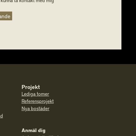
 kunna ta kontakt med mig
ande
Projekt
Lediga tomer
Referensprojekt
Nya bostäder
ad
Anmäl dig