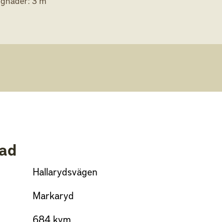
gnader: 3 m
lad
Hallarydsvägen
Markaryd
684 kvm