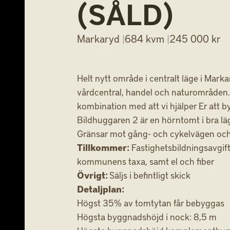
(SÅLD)
Markaryd
|
684 kvm
|
245 000 kr
Helt nytt område i centralt läge i Marka
vårdcentral, handel och naturområden. 
kombination med att vi hjälper Er att 
Bildhuggaren 2 är en hörntomt i bra lä
Gränsar mot gång- och cykelvägen och
Tillkommer:
Fastighetsbildningsavgift
kommunens taxa, samt el och fiber
Övrigt:
Säljs i befintligt skick
Detaljplan:
Högst 35% av tomtytan får bebyggas
Högsta byggnadshöjd i nock: 8,5 m