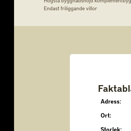
Högsta byggnadshöjd komplementbyg
Endast friliggande villor
Faktab
Adress:
Ort:
Storlek: