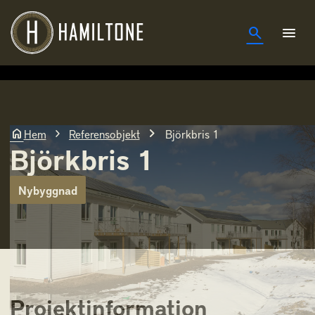
search
menu
chevron_right
home
chevron_right
Hem
Referensobjekt
Björkbris 1
Björkbris 1
Nybyggnad
Projektinformation